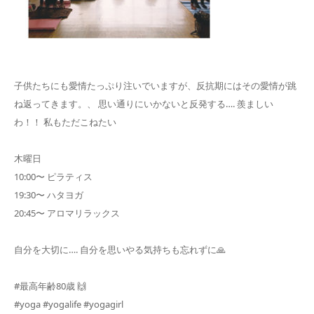
子供たちにも愛情たっぷり注いでいますが、反抗期にはその愛情が跳
ね返ってきます。、 思い通りにいかないと反発する…. 羨ましい
わ！！ 私もただこねたい
木曜日
10:00〜 ピラティス
19:30〜 ハタヨガ
20:45〜 アロマリラックス
自分を大切に…. 自分を思いやる気持ちも忘れずに🙏
#最高年齢80歳 🙌
#yoga #yogalife #yogagirl