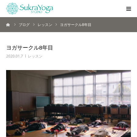
ーム
ブログ
レッスン
ヨガサークル8年目
シュクラヨガとは
本庄店
ヨガサークル8年目
2020.01.7
レッスン
レッスン
インストラクター養成講座