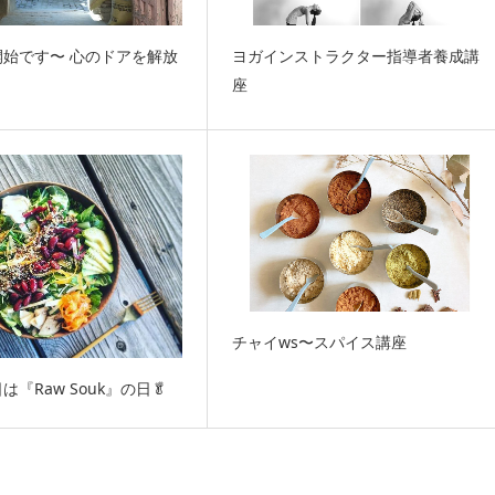
開始です〜 心のドアを解放
ヨガインストラクター指導者養成講
座
チャイws〜スパイス講座
『Raw Souk』の日🥬