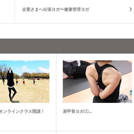
企業さまへ出張ヨガ〜健康管理ヨガ
ogaオンラインクラス開講！
肩甲骨ヨガ🧘‍♀…