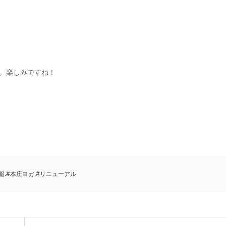
。楽しみですね！
広報.#本庄ヨガ.#リニューアル