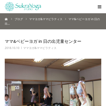
ーム
ブログ
ママヨガ&ママピラティス
ママ&ベビーヨガ in 日の
シュクラヨガとは
出…
本庄店
ママ&ベビーヨガ in 日の出児童センター
レッスン
2018.10.10
ママヨガ&ママピラティス
インストラクター養成講座