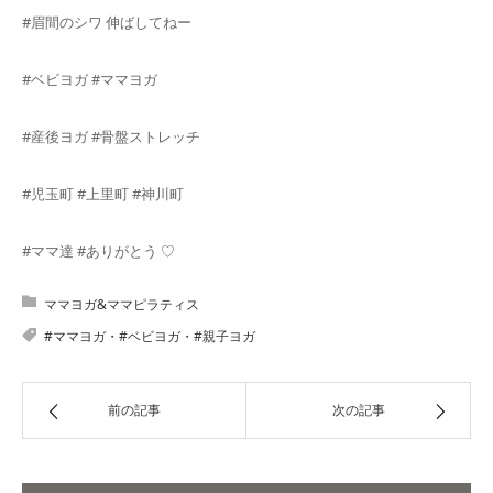
#眉間のシワ 伸ばしてねー
#ベビヨガ #ママヨガ
#産後ヨガ #骨盤ストレッチ
#児玉町 #上里町 #神川町
#ママ達 #ありがとう ♡
ママヨガ&ママピラティス
#ママヨガ・#ベビヨガ・#親子ヨガ
前の記事
次の記事