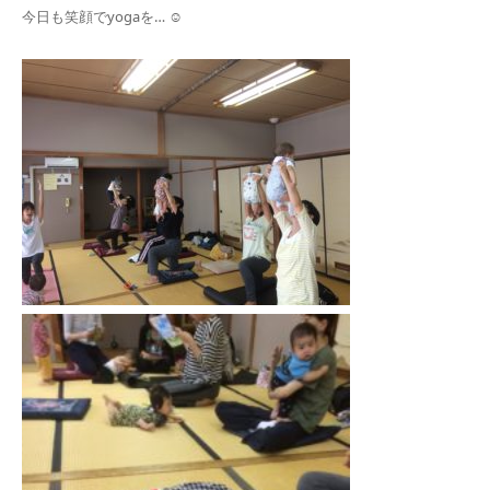
今日も笑顔でyogaを… ☺︎