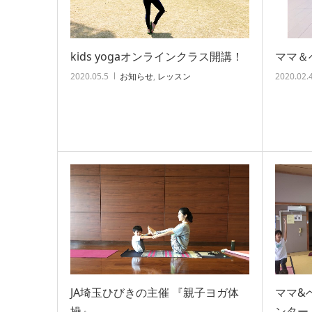
kids yogaオンラインクラス開講！
ママ＆
2020.05.5
お知らせ
,
レッスン
2020.02.
JA埼玉ひびきの主催 『親子ヨガ体
ママ&
操』
ンター